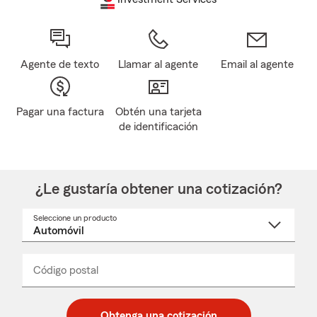
Agente de texto
Llamar al agente
Email al agente
Pagar una factura
Obtén una tarjeta
de identificación
¿Le gustaría obtener una cotización?
Seleccione un producto
Seleccione
un
nombre
de
producto
del
Código postal
Ingresa
Ingresa
_____
menú
un
un
desplegable
código
código
postal
postal
Obtenga una cotización