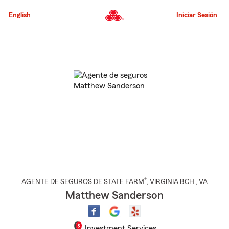
Pasar
al
English
Iniciar Sesión
contenido
principal
Comienzo
del
contenido
principal
®
AGENTE DE SEGUROS DE STATE FARM
,
VIRGINIA BCH.
, VA
Matthew Sanderson
Investment Services