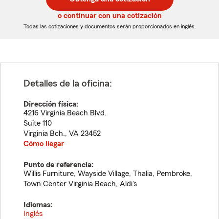
de
de
5
5
o continuar con una cotización
dígitos
dígitos
Todas las cotizaciones y documentos serán proporcionados en inglés.
Detalles de la oficina:
Dirección física:
4216 Virginia Beach Blvd.
Suite 110
Virginia Bch.
,
VA
23452
Cómo llegar
Punto de referencia:
Willis Furniture, Wayside Village, Thalia, Pembroke,
Town Center Virginia Beach, Aldi's
Idiomas:
Inglés