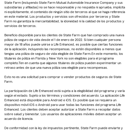
State Farm (incluyendo State Farm Mutual Automobile Insurance Company y sus
subsidiarias y afiliadas) no se hace responsable y no respalda ni aprueba, implícita
ni explícitamente, el contenido de ningún sitio de terceros al que se haga referencia
en este material. Los productos y servicios son ofrecidos por terceros y State
Farm no garantiza la mercantabilidad, la idoneidad ni la calidad de los productos y
servicios de terceros.
Beneficio disponible para los clientes de State Farm que han comprado una nueva
póliza de seguro de vida desde el 1 de enero de 2022. Si bien cualquier persona
mayor de 18 años puede unirse a Life Enhanced, es posible que ciertas funciones
de la aplicación, incluyendo las recompensas, no estén disponibles a menos que
tengas una póliza de seguro de vida elegible de State Farm.En este momento, los
titulares de póliza en Florida y New York no son elegibles para el programa
completo.Ten en cuenta que algunos titulares de póliza pueden experimentar un
retraso antes de que una nueva póliza sea elegible para recompensas.
Esto no es una solicitud para comprar o vender productos de seguros de State
Farm.
La participación de Life Enhanced está sujeta a la elegibilidad del programa y varía
según el estado. Sujeto a los términos y condiciones del acuerdo. La aplicación Life
Enhanced está disponible para Android e iOS. Es posible que se requiera un
dispositivo móvil iOS o Android para usar todas las funciones del programa Life
Enhanced. Los clientes deben aceptar autorizar a State Farm a recopilar datos
sobre salud y bienestar. Los usuarios de aplicaciones móviles deben aceptar un
acuerdo de licencia.
De conformidad con la ley de impuestos pertinente, State Farm puede enviarte y