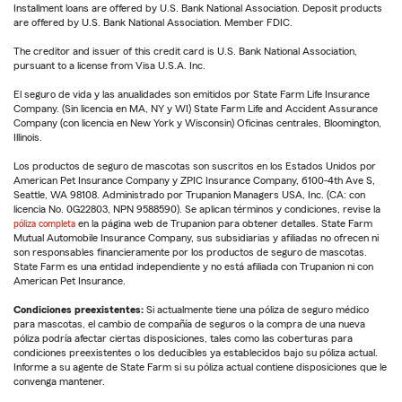
Installment loans are offered by U.S. Bank National Association. Deposit products
are offered by U.S. Bank National Association. Member FDIC.
The creditor and issuer of this credit card is U.S. Bank National Association,
pursuant to a license from Visa U.S.A. Inc.
El seguro de vida y las anualidades son emitidos por State Farm Life Insurance
Company. (Sin licencia en MA, NY y WI) State Farm Life and Accident Assurance
Company (con licencia en New York y Wisconsin) Oficinas centrales, Bloomington,
Illinois.
Los productos de seguro de mascotas son suscritos en los Estados Unidos por
American Pet Insurance Company y ZPIC Insurance Company, 6100-4th Ave S,
Seattle, WA 98108. Administrado por Trupanion Managers USA, Inc. (CA: con
licencia No. 0G22803, NPN 9588590). Se aplican términos y condiciones, revise la
póliza completa
en la página web de Trupanion para obtener detalles. State Farm
Mutual Automobile Insurance Company, sus subsidiarias y afiliadas no ofrecen ni
son responsables financieramente por los productos de seguro de mascotas.
State Farm es una entidad independiente y no está afiliada con Trupanion ni con
American Pet Insurance.
Condiciones preexistentes:
Si actualmente tiene una póliza de seguro médico
para mascotas, el cambio de compañía de seguros o la compra de una nueva
póliza podría afectar ciertas disposiciones, tales como las coberturas para
condiciones preexistentes o los deducibles ya establecidos bajo su póliza actual.
Informe a su agente de State Farm si su póliza actual contiene disposiciones que le
convenga mantener.